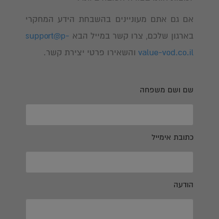
אם גם אתם מעוניינים בהשבחת הידע המחקרי
בארגון שלכם, צרו קשר במייל הבא
support@p-
value-vod.co.il
והשאירו פרטי יצירת קשר.
שם ושם משפחה
כתובת אימייל
הודעה