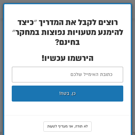
P-
072-3926680
value
הראה
VOD
ניווט
רוצים לקבל את המדריך ״כיצד
מה הלקוחות שלנו אומרים עלינו?
להימנע מטעויות נפוצות במחקר״
בחינם?
"
הירשמו עכשיו!
כן, בטח!
לא תודה, אני מעדיף לטעות