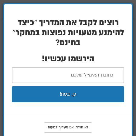
P-
072-3926680
value
הראה
VOD
ניווט
רוצים לקבל את המדריך ״כיצד
להימנע מטעויות נפוצות במחקר״
בחינם?
הירשמו עכשיו!
כן, בטח!
לא תודה, אני מעדיף לטעות